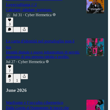
Lovecraftiana // 2
Calcolare, tabulare, registrare.
Jul 31
Cyber Hermetica 𐀏
•
3
La carta d'identità nel portafoglio non è
tua
Identità digitale e nuove infrastrutture di servitù:
anatomia di una persona ridotta a profilo.
Jul 27
Cyber Hermetica 𐀏
•
7
3
1
June 2026
Warframe e l’occulto cibernetico
Dalla Goetia al Numogram: le tracce che