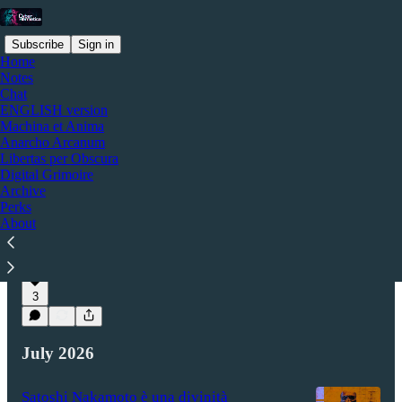
Subscribe
Sign in
Home
Notes
Chat
ENGLISH version
Latest
Top
Discussions
Machina et Anima
Anarcho Arcanum
Libertas per Obscura
#7 Lettere d'Iniziazione: Le tue Chiavi, il
Digital Grimoire
Archive
tuo Destino
Perks
Quando l'estetica Cypherpunk non basta: la
About
sovranità digitale come problema di architettura
e di fiducia distribuita.
Aug 4
Cyber Hermetica 𐀏
•
3
July 2026
Satoshi Nakamoto è una divinità