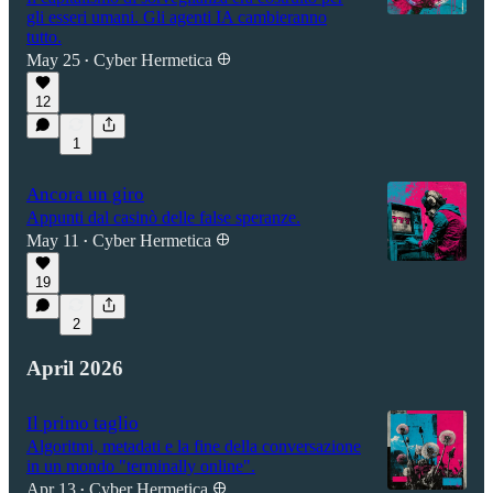
gli esseri umani. Gli agenti IA cambieranno
tutto.
May 25
Cyber Hermetica 𐀏
•
12
1
Ancora un giro
Appunti dal casinò delle false speranze.
May 11
Cyber Hermetica 𐀏
•
19
2
April 2026
Il primo taglio
Algoritmi, metadati e la fine della conversazione
in un mondo "terminally online".
Apr 13
Cyber Hermetica 𐀏
•