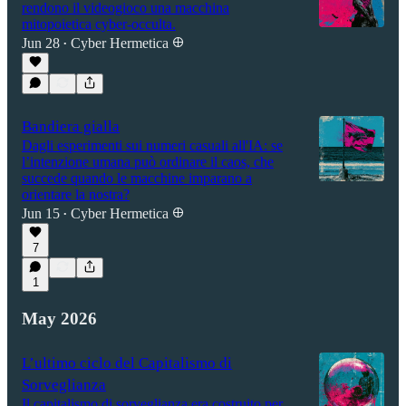
rendono il videogioco una macchina
mitopoietica cyber-occulta.
Jun 28
Cyber Hermetica 𐀏
•
Bandiera gialla
Dagli esperimenti sui numeri casuali all'IA: se
l’intenzione umana può ordinare il caos, che
succede quando le macchine imparano a
orientare la nostra?
Jun 15
Cyber Hermetica 𐀏
•
7
1
May 2026
L’ultimo ciclo del Capitalismo di
Sorveglianza
Il capitalismo di sorveglianza era costruito per