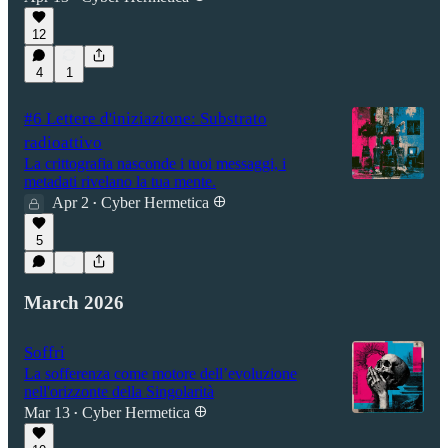
12
4
1
#6 Lettere d'iniziazione: Substrato
radioattivo
La crittografia nasconde i tuoi messaggi, i
metadati rivelano la tua mente.
Apr 2
Cyber Hermetica 𐀏
•
5
March 2026
Soffri
La sofferenza come motore dell’evoluzione
nell'orizzonte della Singolarità
Mar 13
Cyber Hermetica 𐀏
•