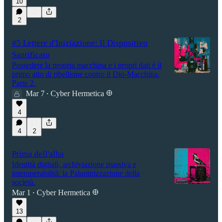
10
2
#5 Lettere d'Iniziazione: Il Dispositivo
Santificato
Possedere la propria macchina e i propri dati è il
primo atto di ribellione contro il Dio-Macchina.
Parte 2.
Mar 7
Cyber Hermetica 𐀏
•
4
4
2
Prima dell'alba
Identità digitali, archiviazione massiva e
interoperabilità: la Palantirizzazione della
società.
Mar 1
Cyber Hermetica 𐀏
•
13