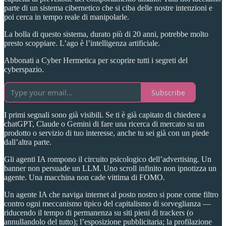
parte di un sistema cibernetico che si ciba delle nostre intenzioni e
poi cerca in tempo reale di manipolarle.
La bolla di questo sistema, durato più di 20 anni, potrebbe molto
presto scoppiare. L’ago è l’intelligenza artificiale.
Abbonati a Cyber Hermetica per scoprire tutti i segreti del
cyberspazio.
Subscribe
I primi segnali sono già visibili. Se ti è già capitato di chiedere a
chatGPT, Claude o Gemini di fare una ricerca di mercato su un
prodotto o servizio di tuo interesse, anche tu sei già con un piede
dall’altra parte.
Gli agenti IA rompono il circuito psicologico dell’advertising. Un
banner non persuade un LLM. Uno scroll infinito non ipnotizza un
agente. Una macchina non cade vittima di FOMO.
Un agente IA che naviga internet al posto nostro si pone come filtro
contro ogni meccanismo tipico del capitalismo di sorveglianza —
riducendo il tempo di permanenza su siti pieni di trackers (o
annullandolo del tutto); l’esposizione pubblicitaria; la profilazione