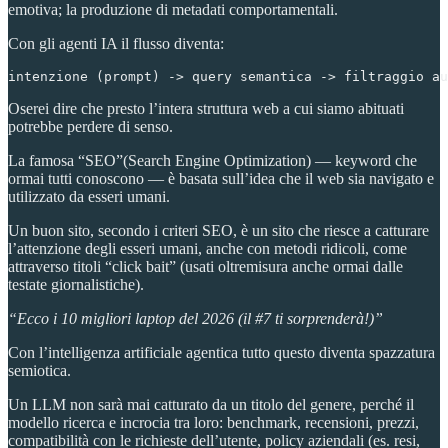
emotiva; la produzione di metadati comportamentali.
Con gli agenti IA il flusso diventa:
intenzione (prompt) -> query semantica -> filtraggio a
Oserei dire che presto l’intera struttura web a cui siamo abituati
potrebbe perdere di senso.
La famosa “SEO”(Search Engine Optimization) — keyword che
ormai tutti conoscono — è basata sull’idea che il web sia navigato e
utilizzato da esseri umani.
Un buon sito, secondo i criteri SEO, è un sito che riesce a catturare
l’attenzione degli esseri umani, anche con metodi ridicoli, come
attraverso titoli “click bait” (usati oltremisura anche ormai dalle
testate giornalistiche).
“Ecco i 10 migliori laptop del 2026 (il #7 ti sorprenderà!)”
Con l’intelligenza artificiale agentica tutto questo diventa spazzatura
semiotica.
Un LLM non sarà mai catturato da un titolo del genere, perché il
modello ricerca e incrocia tra loro: benchmark, recensioni, prezzi,
compatibilità con le richieste dell’utente, policy aziendali (es. resi,