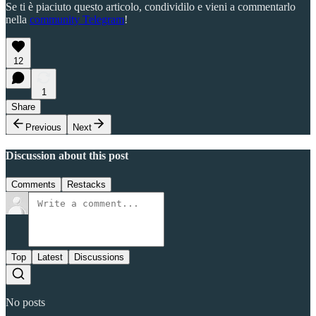
Se ti è piaciuto questo articolo, condividilo e vieni a commentarlo
nella
community Telegram
!
12
1
Share
Previous
Next
Discussion about this post
Comments
Restacks
Top
Latest
Discussions
No posts