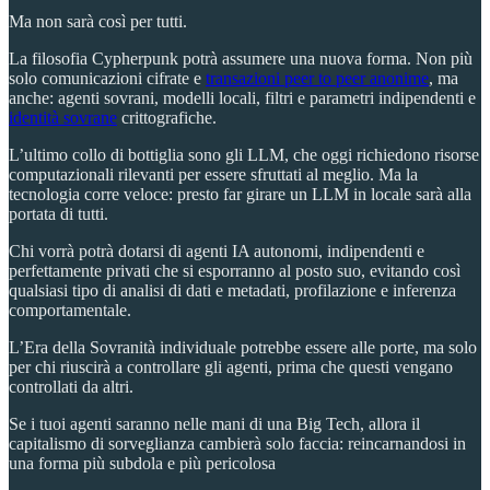
Ma non sarà così per tutti.
La filosofia Cypherpunk potrà assumere una nuova forma. Non più
solo comunicazioni cifrate e
transazioni peer to peer anonime
, ma
anche: agenti sovrani, modelli locali, filtri e parametri indipendenti e
identità sovrane
crittografiche.
L’ultimo collo di bottiglia sono gli LLM, che oggi richiedono risorse
computazionali rilevanti per essere sfruttati al meglio. Ma la
tecnologia corre veloce: presto far girare un LLM in locale sarà alla
portata di tutti.
Chi vorrà potrà dotarsi di agenti IA autonomi, indipendenti e
perfettamente privati che si esporranno al posto suo, evitando così
qualsiasi tipo di analisi di dati e metadati, profilazione e inferenza
comportamentale.
L’Era della Sovranità individuale potrebbe essere alle porte, ma solo
per chi riuscirà a controllare gli agenti, prima che questi vengano
controllati da altri.
Se i tuoi agenti saranno nelle mani di una Big Tech, allora il
capitalismo di sorveglianza cambierà solo faccia: reincarnandosi in
una forma più subdola e più pericolosa