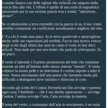
costume bianco con delle righine blu verticali che salgono dalla
coscia fino alla vita. L’effetto è quello di una sorta di segnaletica
orizzontale per la sua enorme pancia tesa e tonda:
“attenzione,
dosso!”
.
Se ci sdraiassimo a terra entrambi con la pancia in su, il suo corpo
avrebbe certamente un coefficiente aerodinamico migliore del mio.
C’è a chi il vento non piace. Io lo trovo gradevole e meraviglioso
anche nelle sue espressioni più terribili. Faccio una ricerca veloce:
negli scritti degli ultimi due anni ho citato il vento in ben dieci
articoli. Non male per una newsletter che parla di cyberspazio. Sì,
mi piace.
Il vento d’altronde è il primo promemoria del fatto che esistiamo
insieme ad altri all’interno dello stesso sistema “mondo”. Il vento
colpisce la nostra pelle e ne determina il confine rispetto a tutto il
resto. Senza movimento dell’aria penso che faremmo molta più
difficoltà a distinguere dove iniziano e finiscono le cose.
Secondo gli scritti del Corpus Hermeticum Dio avvolge e permea
ogni cosa: l’Intelletto — che è sua diretta espressione — avvolge
l’anima, l’anima avvolge l’aria, l’aria avvolge la materia.
Il tema del vento, o comunque dell’aria in movimento, è un tema