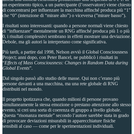
un esperimento tipico, a un partecipante (l’osservatore) viene chiesto
di concentrarsi per influenzare la macchina affinché produca più “1”
che “0” (intenzione di “mirare alto”) o viceversa (”mirare basso”).
I risultati sono interessanti: quando a persone normali viene chiesto
di “influenzare” mentalmente un RNG affinché produca più 1 o più
0, i risultati complessivi sembrano in effetti mostrare una deviazione.
Debole, ma gli autori la interpretano come significativa.
Più tardi, a partire dal 1998, Nelson avviò il Global Consciousness
Project; anni dopo, con Peter Bancel, ne pubblicò i risultati in
“
Effects of Mass Consciousness: Changes in Random Data during
Global Events
”.
Dal singolo passò allo studio delle masse. Qui non c’erano più
persone davanti a una macchina, ma una rete globale di RNG
distribuiti nel mondo.
Il progetto ipotizzava che, quando milioni di persone provano
simultaneamente la stessa emozione o prestano attenzione allo stesso
evento, si crei una sorta di coerenza di gruppo a livello globale.
Questa “risonanza mentale” secondo l’autore sarebbe stata in grado
di provocare deviazioni misurabili in apparecchiature fisiche
sensibili al caso — come per le sperimentazioni individuali.