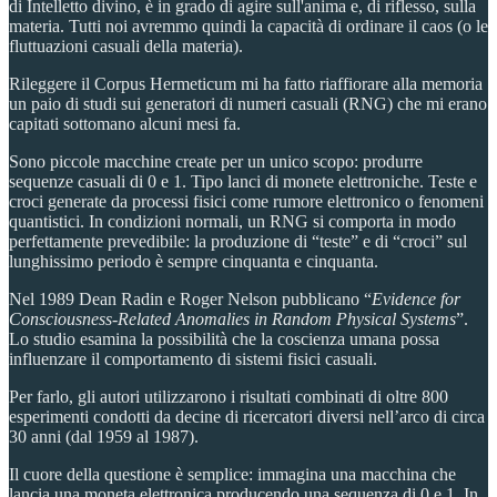
di Intelletto divino, è in grado di agire sull'anima e, di riflesso, sulla
materia. Tutti noi avremmo quindi la capacità di ordinare il caos (o le
fluttuazioni casuali della materia).
Rileggere il Corpus Hermeticum mi ha fatto riaffiorare alla memoria
un paio di studi sui generatori di numeri casuali (RNG) che mi erano
capitati sottomano alcuni mesi fa.
Sono piccole macchine create per un unico scopo: produrre
sequenze casuali di 0 e 1. Tipo lanci di monete elettroniche. Teste e
croci generate da processi fisici come rumore elettronico o fenomeni
quantistici. In condizioni normali, un RNG si comporta in modo
perfettamente prevedibile: la produzione di “teste” e di “croci” sul
lunghissimo periodo è sempre cinquanta e cinquanta.
Nel 1989 Dean Radin e Roger Nelson pubblicano “
Evidence for
Consciousness-Related Anomalies in Random Physical Systems
”.
Lo studio esamina la possibilità che la coscienza umana possa
influenzare il comportamento di sistemi fisici casuali.
Per farlo, gli autori utilizzarono i risultati combinati di oltre 800
esperimenti condotti da decine di ricercatori diversi nell’arco di circa
30 anni (dal 1959 al 1987).
Il cuore della questione è semplice: immagina una macchina che
lancia una moneta elettronica producendo una sequenza di 0 e 1. In