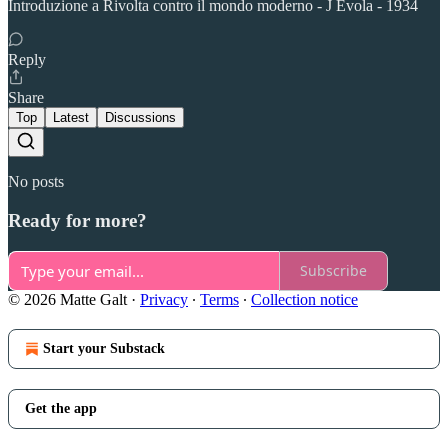
Introduzione a Rivolta contro il mondo moderno - J Evola - 1934
Reply
Share
Top
Latest
Discussions
No posts
Ready for more?
Subscribe
© 2026 Matte Galt
·
Privacy
∙
Terms
∙
Collection notice
Start your Substack
Get the app