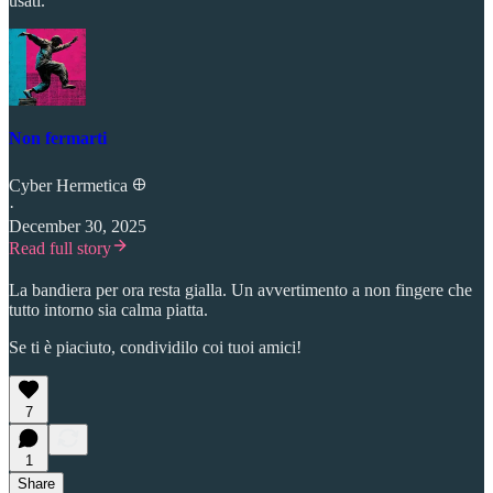
usati.
Non fermarti
Cyber Hermetica 𐀏
·
December 30, 2025
Read full story
La bandiera per ora resta gialla. Un avvertimento a non fingere che
tutto intorno sia calma piatta.
Se ti è piaciuto, condividilo coi tuoi amici!
7
1
Share