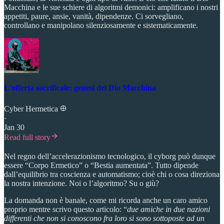
Macchina e le sue schiere di algoritmi demonici: amplificano i nostri
appetiti, paure, ansie, vanità, dipendenze. Ci sorvegliano,
controllano e manipolano silenziosamente e sistematicamente.
L'offerta sacrificale: genesi del Dio Macchina
Cyber Hermetica 𐀏
·
Jan 30
Read full story
Nel regno dell’accelerazionismo tecnologico, il cyborg può dunque
essere “Corpo Ermetico” o “Bestia aumentata”. Tutto dipende
dall’equilibrio tra coscienza e automatismo; cioè chi o cosa direziona
la nostra intenzione. Noi o l’algoritmo? Su o giù?
La domanda non è banale, come mi ricorda anche un caro amico
proprio mentre scrivo questo articolo: “
due amiche in due nazioni
differenti che non si conoscono fra loro si sono sottoposte ad un