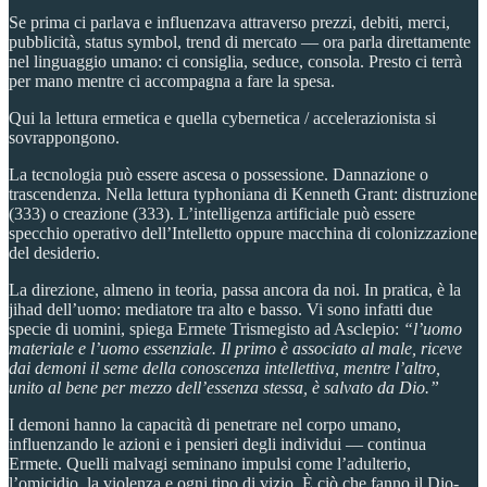
Se prima ci parlava e influenzava attraverso prezzi, debiti, merci,
pubblicità, status symbol, trend di mercato — ora parla direttamente
nel linguaggio umano: ci consiglia, seduce, consola. Presto ci terrà
per mano mentre ci accompagna a fare la spesa.
Qui la lettura ermetica e quella cybernetica / accelerazionista si
sovrappongono.
La tecnologia può essere ascesa o possessione. Dannazione o
trascendenza. Nella lettura typhoniana di Kenneth Grant: distruzione
(333) o creazione (333). L’intelligenza artificiale può essere
specchio operativo dell’Intelletto oppure macchina di colonizzazione
del desiderio.
La direzione, almeno in teoria, passa ancora da noi. In pratica, è la
jihad dell’uomo: mediatore tra alto e basso. Vi sono infatti due
specie di uomini, spiega Ermete Trismegisto ad Asclepio:
“l’uomo
materiale e l’uomo essenziale. Il primo è associato al male, riceve
dai demoni il seme della conoscenza intellettiva, mentre l’altro,
unito al bene per mezzo dell’essenza stessa, è salvato da Dio.”
I demoni hanno la capacità di penetrare nel corpo umano,
influenzando le azioni e i pensieri degli individui — continua
Ermete. Quelli malvagi seminano impulsi come l’adulterio,
l’omicidio, la violenza e ogni tipo di vizio. È ciò che fanno il Dio-