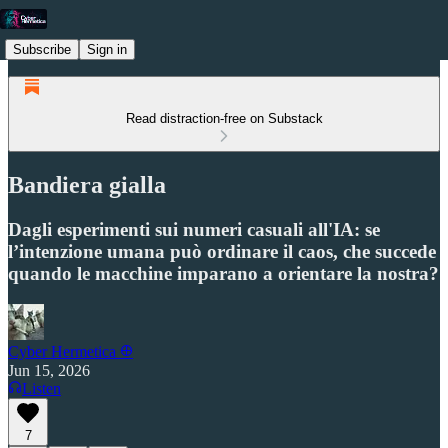
Subscribe
Sign in
Read distraction-free on Substack
Bandiera gialla
Dagli esperimenti sui numeri casuali all'IA: se
l’intenzione umana può ordinare il caos, che succede
quando le macchine imparano a orientare la nostra?
Cyber Hermetica 𐀏
Jun 15, 2026
Listen
7