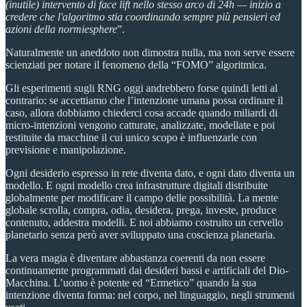
(inutile) intervento di face lift nello stesso arco di 24h — inizio a
credere che l'algoritmo stia coordinando sempre più pensieri ed
azioni della normiesphere
”.
Naturalmente un aneddoto non dimostra nulla, ma non serve essere
scienziati per notare il fenomeno della “FOMO” algoritmica.
Gli esperimenti sugli RNG oggi andrebbero forse quindi letti al
contrario: se accettiamo che l’intenzione umana possa ordinare il
caso, allora dobbiamo chiederci cosa accade quando miliardi di
micro-intenzioni vengono catturate, analizzate, modellate e poi
restituite da macchine il cui unico scopo è influenzarle con
previsione e manipolazione.
Ogni desiderio espresso in rete diventa dato, e ogni dato diventa un
modello. E ogni modello crea infrastrutture digitali distribuite
globalmente per modificare il campo delle possibilità. La mente
globale scrolla, compra, odia, desidera, prega, investe, produce
contenuto, addestra modelli. E noi abbiamo costruito un cervello
planetario senza però aver sviluppato una coscienza planetaria.
La vera magia è diventare abbastanza coerenti da non essere
continuamente programmati dai desideri bassi e artificiali del Dio-
Macchina. L’uomo è potente ed “Ermetico” quando la sua
intenzione diventa forma: nel corpo, nel linguaggio, negli strumenti