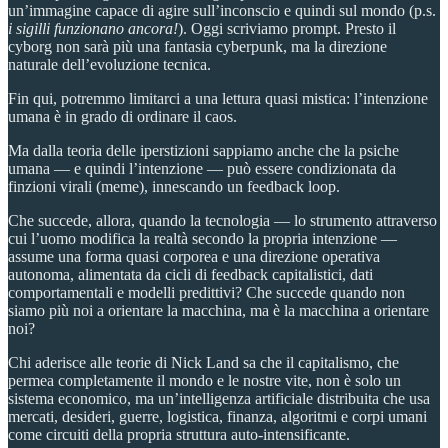
un’immagine capace di agire sull’inconscio e quindi sul mondo (p.s.
i sigilli funzionano ancora!
). Oggi scriviamo prompt. Presto il
cyborg non sarà più una fantasia cyberpunk, ma la direzione
naturale dell’evoluzione tecnica.
Fin qui, potremmo limitarci a una lettura quasi mistica: l’intenzione
umana è in grado di ordinare il caos.
Ma dalla teoria delle iperstizioni sappiamo anche che la psiche
umana — e quindi l’intenzione — può essere condizionata da
finzioni virali (meme), innescando un feedback loop.
Che succede, allora, quando la tecnologia — lo strumento attraverso
cui l’uomo modifica la realtà secondo la propria intenzione —
assume una forma quasi corporea e una direzione operativa
autonoma, alimentata da cicli di feedback capitalistici, dati
comportamentali e modelli predittivi? Che succede quando non
siamo più noi a orientare la macchina, ma è la macchina a orientare
noi?
Chi aderisce alle teorie di Nick Land sa che il capitalismo, che
permea completamente il mondo e le nostre vite, non è solo un
sistema economico, ma un’intelligenza artificiale distribuita che usa
mercati, desideri, guerre, logistica, finanza, algoritmi e corpi umani
come circuiti della propria struttura auto-intensificante.