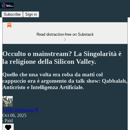
Subscribe
Sign in
Read distraction-free on Substack
Occulto o mainstream? La Singolarità è
la religione della Silicon Valley.
Quello che una volta era roba da matti col
cappuccio ora è argomento da talk show: Qabbalah,
Anticristo e Intelligenza Artificiale.
Cyber Hermetica 𐀏
Oct 06, 2025
∙ Paid