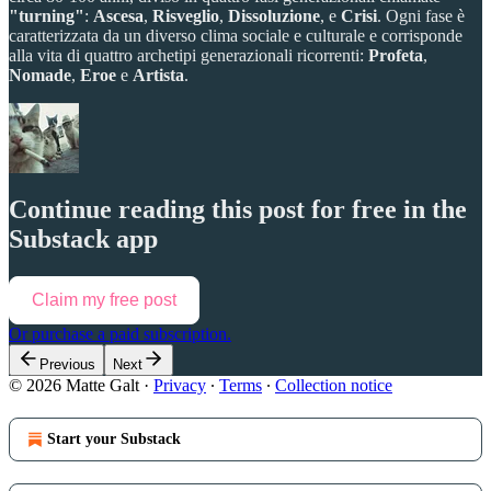
"turning"
:
Ascesa
,
Risveglio
,
Dissoluzione
, e
Crisi
. Ogni fase è
caratterizzata da un diverso clima sociale e culturale e corrisponde
alla vita di quattro archetipi generazionali ricorrenti:
Profeta
,
Nomade
,
Eroe
e
Artista
.
Continue reading this post for free in the
Substack app
Claim my free post
Or purchase a paid subscription.
Previous
Next
© 2026 Matte Galt
·
Privacy
∙
Terms
∙
Collection notice
Start your Substack