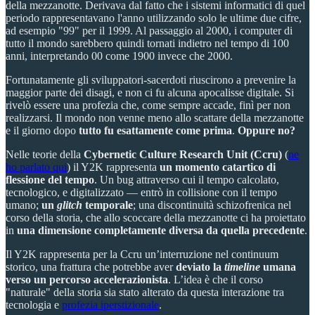
della mezzanotte. Derivava dal fatto che i sistemi informatici di quel
periodo rappresentavano l'anno utilizzando solo le ultime due cifre,
ad esempio "99" per il 1999. Al passaggio al 2000, i computer di
tutto il mondo sarebbero quindi tornati indietro nel tempo di 100
anni, interpretando 00 come 1900 invece che 2000.
Fortunatamente gli sviluppatori-sacerdoti riuscirono a prevenire la
maggior parte dei disagi, e non ci fu alcuna apocalisse digitale. Si
rivelò essere una profezia che, come sempre accade, finì per non
realizzarsi. Il mondo non venne meno allo scattare della mezzanotte
e il giorno dopo
tutto fu esattamente come prima
.
Oppure no?
Nelle teorie della
Cybernetic Culture Research Unit (Ccru)
(
ne
ho parlato qui
)
il Y2K rappresenta
un momento catartico di
flessione del tempo
. Un bug attraverso cui il tempo calcolato,
tecnologico, e digitalizzato — entrò in collisione con il tempo
umano;
un
glitch
temporale
; una discontinuità schizofrenica nel
corso della storia, che allo scoccare della mezzanotte ci ha proiettato
in
una dimensione completamente diversa da quella precedente
.
Il Y2K rappresenta per la Ccru un’interruzione nel continuum
storico, una frattura che potrebbe aver
deviato la
timeline
umana
verso un percorso accelerazionista
. L’idea è che il corso
"naturale" della storia sia stato alterato da questa interazione tra
tecnologia e
profezia iperstizionale
.