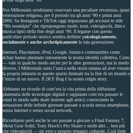
Noi Millennials sembriamo osservare una peculiare reverenza, quasi
venerazione religiosa, per il periodo tra gli anni ‘90 e primi anni
2000. Su Instagram e TikTok oggi impazzano gli account in stile
“
90s nostalgia
” che ripropongono mode, temi, videogiochi, film e
musica tipici della fine degli anni ‘90. Il legame con questo
particolare periodo storico sembra definire p
sicologicamente,
socialmente e anche archetipicamente
la mia generazione.
Internet, Playstation, iPod, Google, forum e communities come
4chan hanno plasmato interamente la nostra identità collettiva. Certo
— vale in qualche modo anche per le altre generazioni, ma in modo
diverso. I Millennials sono l’unica nella storia umana ad aver vissuto
la propria infanzia in questo spazio liminale tra la fine di un mondo e
l’inizio di un nuovo. Il 2KY Bug è la nostra origin story.
Abbiamo un ricordo di com’era la vita prima della diffusione
planetaria delle tecnologie digitali e sappiamo com’era passare le
estati in strada sullo skate insieme agli amici; conosciamo la
sensazione delle infinite giornate passate a scuola senza smartphone,
senza Internet e senza social network.
Ricordiamo però anche le ore passate a giocare a Final Fantasy 7,
Metal Gear Solid, Tony Hawk's Pro Skater e molti altri… ben più
che videogiochi — un vero e proprio retaggio culturale. Così forte