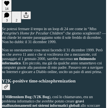
14
3
2
Se potessi fermare il tempo in un loop di 24 ore come in “
Miss
Peregrine's Home for Peculiar Children
” che giorno sceglieresti? —
mi chiede lei mentre passeggiamo sotto il sole freddo di dicembre.
Non ho dubbi: il 31 dicembre 1999.
Non so onestamente cosa stessi facendo il 31 dicembre 1999. Però
so che avevo 11 anni e che si vociferava che a mezzanotte, col
passaggio al 1 gennaio 2000, sarebbe successo
un finimondo
informatico
. Ero piccolo, ma già da qualche anno smanettavo coi
computer grazie alla passione di mio padre. Passavo ore a navigare
su Internet e giocare a Diablo online, uscito un paio di anni prima.
Y2K-positive time-schizophrenization
Il
Millennium Bug
(
Y2K Bug
), così lo chiamavano, era un
problema informatico che avrebbe potuto creare
gravi
malfunzionamenti nei sistemi informatici globali
allo scoccare