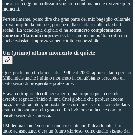
che ancora oggi in moltissimi vogliono continuamente rivivere quei
momenti.
Personalmente, posso dire che gran parte del mio bagaglio culturale
arriva proprio da Internet, più che dalla scuola o dalle relazioni
sociali. La tecnologia digitale ci ha
sommerso completamente
come uno Tsunami improvviso
, lasciandoci un po’ tramortiti ma
anche estasiati. Improvvisamente tutto era possibile!
Un (primo) ultimo momento di quiete
Quei pochi anni tra la metà del 1990 e il 2000 rappresentano per noi
Millennials anche l’ultimo momento in cui abbiamo percepito un
certo senso di prosperità e protezione.
Eravamo troppo piccoli per saperlo, ma proprio quella decade
avrebbe segnato l’inizio di una Crisi globale che perdura ancora
oggi. I nostri genitori, nonostante le cose iniziassero a scricchiolare,
erano tutto sommato in grado di farci vivere con bene e con un
pacato senso di sicurezza.
I Millennials più “vecchi” sono cresciuti con l’idea di poter fare
tutto: ad aspettarci c’era un futuro glorioso, come quello vissuto dai