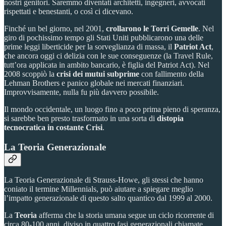
nostri genitori. Saremmo diventati architetti, ingegneri, avvocati
rispettati e benestanti, o così ci dicevano.
Finché un bel giorno, nel 2001,
crollarono le Torri Gemelle
. Nel
giro di pochissimo tempo gli Stati Uniti pubblicarono una delle
prime leggi liberticide per la sorveglianza di massa, il
Patriot Act
,
che ancora oggi ci delizia con le sue conseguenze (la Travel Rule,
tutt’ora applicata in ambito bancario, è figlia del Patriot Act). Nel
2008 scoppiò la
crisi dei mutui subprime
con fallimento della
Lehman Brothers e panico globale nei mercati finanziari.
Improvvisamente, nulla fu più davvero possibile.
Il mondo occidentale, un luogo fino a poco prima pieno di speranza,
si sarebbe ben presto trasformato in una sorta di
distopia
tecnocratica in costante Crisi
.
La Teoria Generazionale
La Teoria Generazionale di Strauss-Howe, gli stessi che hanno
coniato il termine Millennials, può aiutare a spiegare meglio
l’impatto generazionale di questo salto quantico dal 1999 al 2000.
La
Teoria
afferma che la storia umana segue un ciclo ricorrente di
circa 80-100 anni, diviso in quattro fasi generazionali chiamate