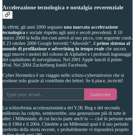
Accelerazione tecnologica e nostalgia reverenziale
In effetti, gli anni 2000 segnano
una marcata accelerazione
tecnologica
e sociale rispetto agli anni e secoli precedenti. Il 10
marzo 2000 la bolla dot-com arrivò al suo picco, con seguente crash.
Il 23 ottobre 2000 Google brevettò “
Adwords
”, il
primo sistema al
mondo di profilazione e advertising in tempo reale
che ancora
oggi muove i motori del colosso di Alphabet e i profondi ingranaggi
del capitalismo di sorveglianza. Nel 2001 Apple lanciò il primo
iPod. Nel 2004 Zuckerberg fondò Facebook.
Cyber Hermetica è un viaggio nello schizo-cyberuniverso che si
sostiene solo grazie al contributo dei lettori. Se ti piace, iscriviti!
Subscribe
La schizofrenia accelerazionistica del Y2K Bug e del secondo
millennio ha colpito, sembrerebbe, una generazione più di tutte le
altre: i Millennials, di cui faccio parte anch’io — cioè le persone nate
tra il 1984 e il 2004. Chiedete a un Millennial qual è il suo periodo
preferito della storia recente, e probabilmente vi risponderà proprio
la fine degli anni ‘90.