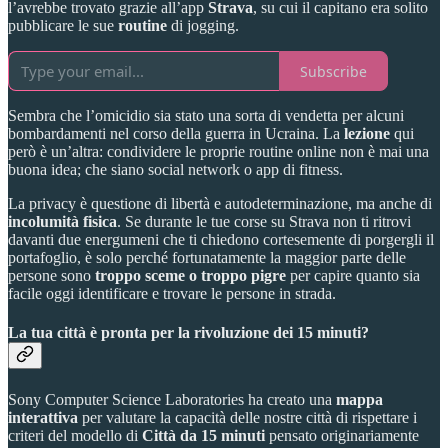
l’avrebbe trovato grazie all’app
Strava
, su cui il capitano era solito
pubblicare le sue
routine
di jogging.
Subscribe
Sembra che l’omicidio sia stato una sorta di vendetta per alcuni
bombardamenti nel corso della guerra in Ucraina. La
lezione
qui
però è un’altra: condividere le proprie routine online non è mai una
buona idea; che siano social network o app di fitness.
La privacy è questione di libertà e autodeterminazione, ma anche di
incolumità fisica
. Se durante le tue corse su Strava non ti ritrovi
davanti due energumeni che ti chiedono cortesemente di porgergli il
portafoglio, è solo perché fortunatamente la maggior parte delle
persone sono
troppo sceme o troppo pigre
per capire quanto sia
facile oggi identificare e trovare le persone in strada.
La tua città è pronta per la rivoluzione dei 15 minuti?
Sony Computer Science Laboratories ha creato una
mappa
interattiva
per valutare la capacità delle nostre città di rispettare i
criteri del modello di
Città da 15 minuti
pensato originariamente