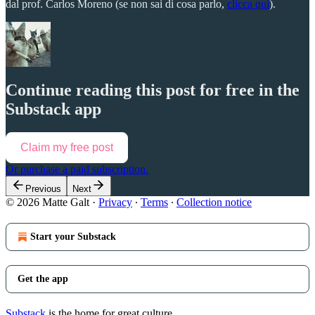
dal prof. Carlos Moreno (se non sai di cosa parlo,
clicca qui
).
Continue reading this post for free in the
Substack app
Claim my free post
Or purchase a paid subscription.
Previous
Next
© 2026 Matte Galt
·
Privacy
∙
Terms
∙
Collection notice
Start your Substack
Get the app
Substack
is the home for great culture