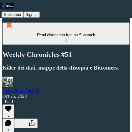
Subscribe
Sign in
Read distraction-free on Substack
Weekly Chronicles #51
Killer dei dati, mappe della distopia e Bitcoiners.
Cyber Hermetica 𐀏
Oct 25, 2023
∙ Paid
5
2