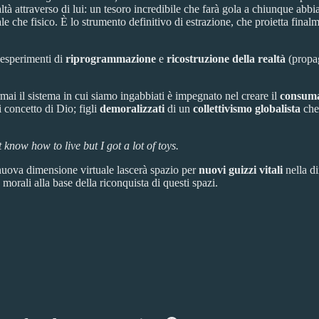
ltà attraverso di lui: un tesoro incredibile che farà gola a chiunque abb
 che fisico. È lo strumento definitivo di estrazione, che proietta finalm
 esperimenti di
riprogrammazione
e
ricostruzione
della
realtà
(propag
rmai il sistema in cui siamo ingabbiati è impegnato nel creare il
consuma
i concetto di Dio; figli
demoralizzati
di un
collettivismo globalista
che 
t know how to live but I got a lot of toys.
a nuova dimensione virtuale lascerà spazio per
nuovi guizzi vitali
nella di
morali alla base della riconquista di questi spazi.