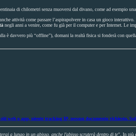
i centinaia di chilometri senza muoversi dal divano, come ad esempio una
nche attività come passare l’aspirapolvere in casa un gioco interattivo.
tà
negli anni a venire, come fu già per il computer e per Internet. Le im
la è davvero più “offline”), domani la realtà fisica si fonderà con quell
ti web o app, niente tracking IP, nessun documento richiesto. Solo
terai a lungo in un abisso, anche l'abisso scruterà dentro di te
". In più