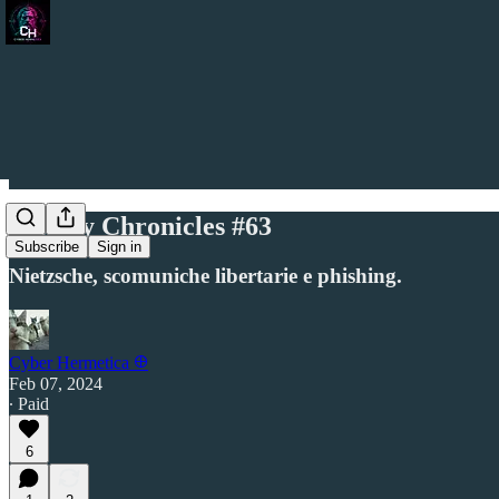
Weekly Chronicles #63
Subscribe
Sign in
Nietzsche, scomuniche libertarie e phishing.
Cyber Hermetica 𐀏
Feb 07, 2024
∙ Paid
6