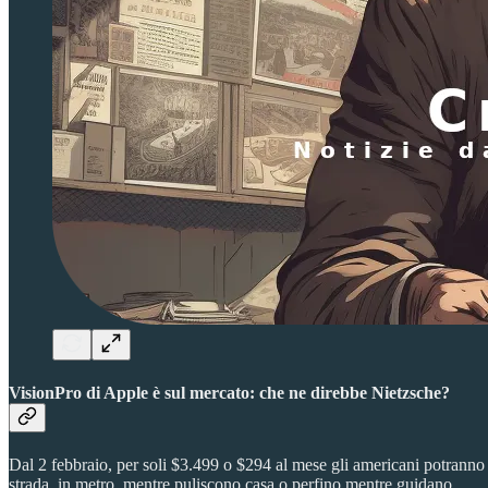
VisionPro di Apple è sul mercato: che ne direbbe Nietzsche?
Dal 2 febbraio, per soli $3.499 o $294 al mese gli americani potrann
strada, in metro, mentre puliscono casa o perfino mentre guidano.