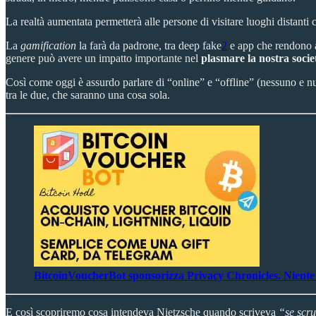
La realtà aumentata permetterà alle persone di visitare luoghi distant
La
gamification
la farà da padrone, tra deep fake
2
e app che rendono a
genere può avere un impatto importante nel
plasmare la nostra socie
Così come oggi è assurdo parlare di “online” e “offline” (nessuno e nul
tra le due, che saranno una cosa sola.
BitcoinVoucherBot sponsorizza Privacy Chronicles. Niente si
E così scopriremo cosa intendeva Nietzsche quando scriveva
“se scru