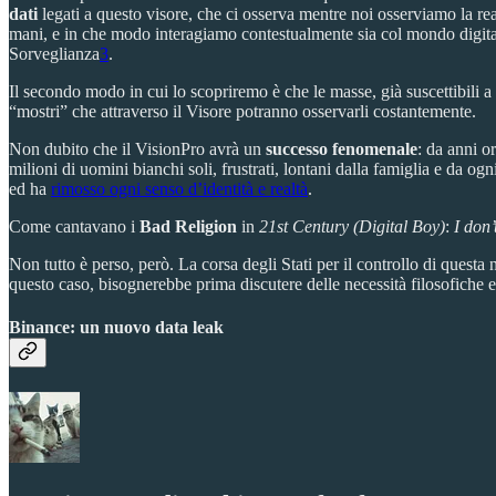
dati
legati a questo visore, che ci osserva mentre noi osserviamo la rea
mani, e in che modo interagiamo contestualmente sia col mondo digitale
Sorveglianza
3
.
Il secondo modo in cui lo scopriremo è che le masse, già suscettibili a
“mostri” che attraverso il Visore potranno osservarli costantemente.
Non dubito che il VisionPro avrà un
successo fenomenale
: da anni o
milioni di uomini bianchi soli, frustrati, lontani dalla famiglia e da ogn
ed ha
rimosso ogni senso d’identità e realtà
.
Come cantavano i
Bad Religion
in
21st Century (Digital Boy)
:
I don’
Non tutto è perso, però. La corsa degli Stati per il controllo di quest
questo caso, bisognerebbe prima discutere delle necessità filosofiche e 
Binance: un nuovo data leak