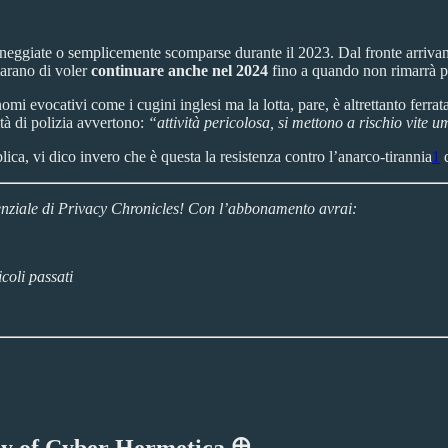
nneggiate o semplicemente scomparse durante il 2023. Dal fronte arriva
iarano di voler
continuare anche nel 2024
fino a quando non rimarrà p
i evocativi come i cugini inglesi ma la lotta, pare, è altrettanto ferra
tà di polizia avvertono:
“attività pericolosa, si mettono a rischio vite 
ica, vi dico invero che è questa la resistenza contro l’anarco-tirannia
1
d
otenziale di Privacy Chronicles! Con l’abbonamento avrai:
icoli passati
esy of Cyber Hermetica 𐀏.