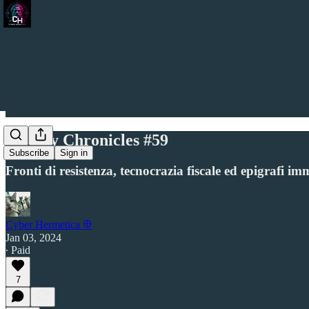
Weekly Chronicles #59
Subscribe
Sign in
Fronti di resistenza, tecnocrazia fiscale ed epigrafi im
Cyber Hermetica 𐀏
Jan 03, 2024
∙ Paid
7