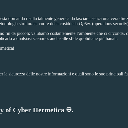
sta domanda risulta talmente generica da lasciarci senza una vera direzi
odologia strutturata, cuore della cosiddetta
OpSec
(operations security)
o fin da piccoli: valutiamo costantemente l’ambiente che ci circonda, cer
plicarlo a qualsiasi scenario, anche alle sfide quotidiane più banali.
ermetica!
per la sicurezza delle nostre informazioni e quali sono le sue principali 
esy of Cyber Hermetica 𐀏.