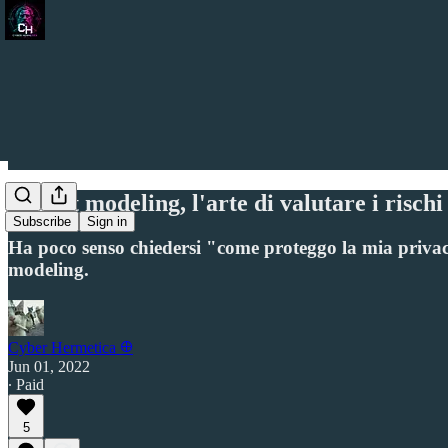
Threat modeling, l'arte di valutare i rischi
Subscribe
Sign in
Ha poco senso chiedersi "come proteggo la mia privacy"
modeling.
Cyber Hermetica 𐀏
Jun 01, 2022
∙ Paid
5