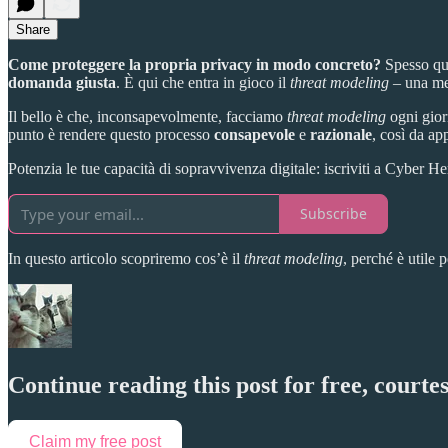
Share
Come proteggere la propria privacy in modo concreto?
Spesso que
domanda giusta
. È qui che entra in gioco il
threat modeling
– una met
Il bello è che, inconsapevolmente, facciamo
threat modeling
ogni giorn
punto è rendere questo processo
consapevole
e
razionale
, così da ap
Potenzia le tue capacità di sopravvivenza digitale: iscriviti a Cyber H
Subscribe
In questo articolo scopriremo cos’è il
threat modeling
, perché è utile 
Continue reading this post for free, court
Claim my free post