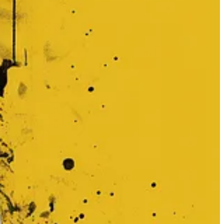
vivere nell’Era Digitale e rimanere al corrente delle ultime notizie più
to per aiutare il tuo percorso verso la sovranità individuale.