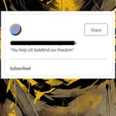
esy of Cyber Hermetica 𐀏.