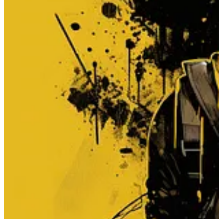
Inoltre…
Continue reading this post for free, court
Claim my free post
Or purchase a paid subscription.
Previous
Next
© 2026 Matte Galt
·
Privacy
∙
Terms
∙
Collection notice
Start your Substack
Get the app
Substack
is the home for great culture