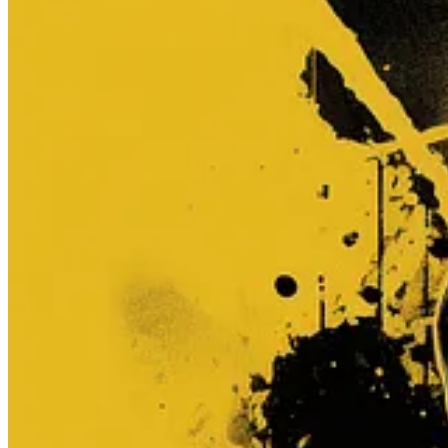
Come abbonarsi a Privacy Chronicles
Puoi abbonarti a Privacy Chronicles per l’equivalente di
una colazion
rilevanti per la tua libertà.
Oltre a questo, avrai accesso a tutti gli
articoli di approfondimento
d
Se vuoi usare moneta FIAT (eur, usd, eccetera) per abbonarti, clicca qu
Abbonati a Privacy Chronicles