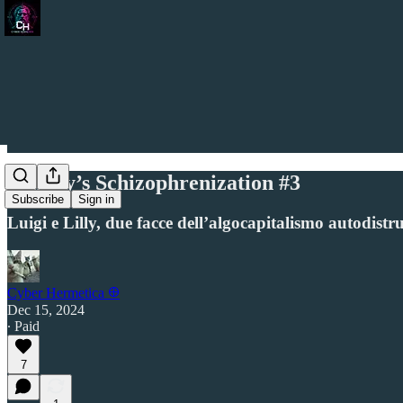
Sunday’s Schizophrenization #3
Subscribe
Sign in
Luigi e Lilly, due facce dell’algocapitalismo autodistru
Cyber Hermetica 𐀏
Dec 15, 2024
∙ Paid
7