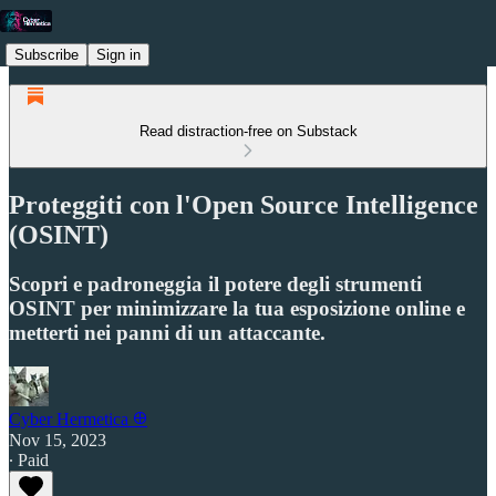
Subscribe
Sign in
Read distraction-free on Substack
Proteggiti con l'Open Source Intelligence
(OSINT)
Scopri e padroneggia il potere degli strumenti
OSINT per minimizzare la tua esposizione online e
metterti nei panni di un attaccante.
Cyber Hermetica 𐀏
Nov 15, 2023
∙ Paid