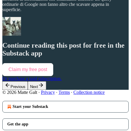
ordinarie di Google non fanno altro che scavare appena in
superficie.
Continue reading this post for free in the
Substack app
Claim my free post
Or purchase a paid subscription.
Previous
Next
© 2026 Matte Galt
·
Privacy
∙
Terms
∙
Collection notice
Start your Substack
Get the app