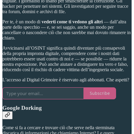
digitale. I giornalisti lo usano per smascherare la corruzione. Gli
hacker per penetrare nei sistemi. Gli investigatori per seguire tracce
tra forum, domini e archivi di file.
Per te, è un modo di
vederti come ti vedono gli altri
— dall’altra
parte dello specchio — e, se sei saggio, anche un modo per
cancellare o nascondere ciò che non sarebbe mai dovuto rimanere in
chiaro.
Avvicinarsi all’OSINT significa quindi diventare più consapevoli
della propria impronta digitale, comprendere come i nostri dati
potrebbero essere usati contro di noi e — se possibile — ridurre la
nostra esposizione. Può anche aiutare a distinguere tra vero e falso,
riducendo così il rischio di cadere vittima dell’ingegneria sociale.
L’accesso al Digital Grimoire è riservato agli abbonati. Che aspetti?
Subscribe
Google Dorking
Come si fa a cercare e trovare ciò che serve nella sterminata
discarica di informazioni che chiamiamo Internet? Le query