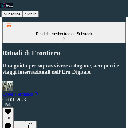
Subscribe
Sign in
Read distraction-free on Substack
Rituali di Frontiera
Una guida per sopravvivere a dogane, aeroporti e
viaggi internazionali nell’Era Digitale.
Cyber Hermetica 𐀏
Oct 01, 2023
∙ Paid
10