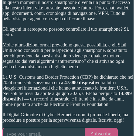
In questi momenti il nostro smartphone diventa un punto d’accesso
alla nostra intera vita: presente, passato e futuro. Foto, chat, wallet,
app, documenti, conti, cronologia di navigazione, VPN. Tutto in
bella vista per agenti con voglia di ficcare il naso.
Gli agenti in aereoporto possono controllare il tuo smartphone? Sì,
certo.
Molte giurisdizioni ormai prevedono questa possibilità, e gli Stati
Uniti sono conosciuti per le ispezioni agli smartphone, soprattutto
per chi proviene da paesi a rischio o viene per qualche motivo
segnalato dai vari algoritmi “antiterrorismo” che si attivano ogni
volta che acquistiamo un biglietto aereo.
La U.S. Customs and Border Protection (CBP) ha dichiarato che nel
2024 sono stati ispezionati circa
47.000 dispositivi
tra tutti i
viaggiatori internazionali che hanno attraversato le frontiere USA.
Nei soli tre mesi da aprile a giugno 2025, CBP ha perquisito
14.899
dispositivi
— un record trimestrale, e il trend è in salita da anni,
come riportato anche da Electronic Frontier Foundation.
Il Digital Grimoire di Cyber Hermetica non ti promette libertà, ma
procedure e posture per la sopravvivenza digitale. Iscriviti oggi!
Subscribe