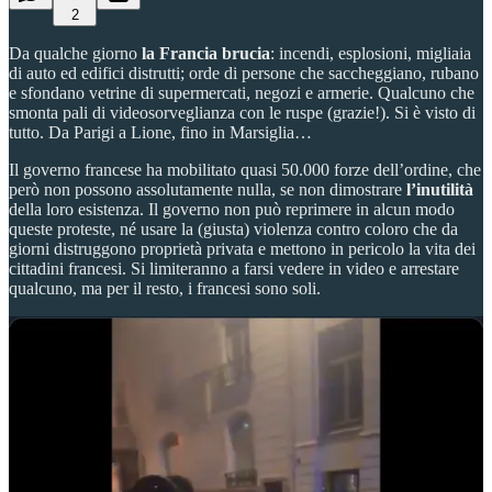
2
Da qualche giorno
la Francia brucia
: incendi, esplosioni, migliaia
di auto ed edifici distrutti; orde di persone che saccheggiano, rubano
e sfondano vetrine di supermercati, negozi e armerie. Qualcuno che
smonta pali di videosorveglianza con le ruspe (grazie!). Si è visto di
tutto. Da Parigi a Lione, fino in Marsiglia…
Il governo francese ha mobilitato quasi 50.000 forze dell’ordine, che
però non possono assolutamente nulla, se non dimostrare
l’inutilità
della loro esistenza. Il governo non può reprimere in alcun modo
queste proteste, né usare la (giusta) violenza contro coloro che da
giorni distruggono proprietà privata e mettono in pericolo la vita dei
cittadini francesi. Si limiteranno a farsi vedere in video e arrestare
qualcuno, ma per il resto, i francesi sono soli.