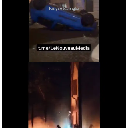
Parigi e Marsiglia
Così alcuni — già denominati dai mass media “nazionalisti” —
hanno deciso di scendere in strada con mazze e spranghe e difendere
da soli i loro quartieri, le loro proprietà e la loro famiglia. In qualche
modo i giornal…
Continue reading this post for free in the
Substack app
Claim my free post
Or purchase a paid subscription.
Previous
Next
© 2026 Matte Galt
·
Privacy
∙
Terms
∙
Collection notice