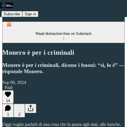
Subscribe
Sign in
Read distraction-free on Substack
Monero è per i criminali
Monero è per i criminali, dicono i buoni: “sì, lo è” —
risponde Monero.
Sep 09, 2024
∙ Paid
14
1
2
Oggi voglio parlarti di una cosa che fa paura agli stati, alle banche,