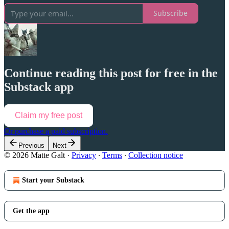
Subscribe
Continue reading this post for free in the
Substack app
Claim my free post
Or purchase a paid subscription.
Previous
Next
© 2026 Matte Galt
·
Privacy
∙
Terms
∙
Collection notice
Start your Substack
Get the app