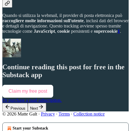
Quando si utilizza la webmail, il provider di posta elettronica può
raccogliere molte informazioni sull'utente
, inclusi dati del browser
e dettagli di navigazione. Questo tracking avviene spesso tramite
tecnologie come
JavaScript
,
cookie
persistenti e
supercookie
1
.
Continue reading this post for free in the
Substack app
Claim my free post
Or purchase a paid subscription.
Previous
Next
© 2026 Matte Galt
·
Privacy
∙
Terms
∙
Collection notice
Start your Substack