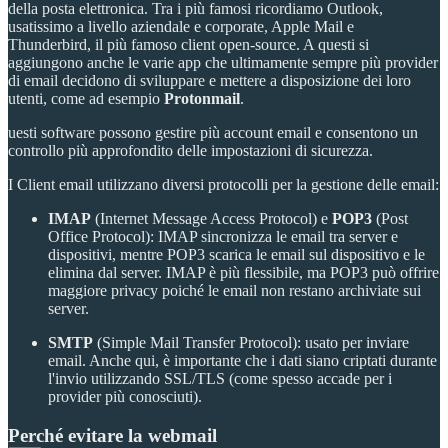
della posta elettronica. Tra i più famosi ricordiamo Outlook,
usatissimo a livello aziendale e corporate, Apple Mail e
Thunderbird, il più famoso client open-source. A questi si
aggiungono anche le varie app che ultimamente sempre più provider
di email decidono di sviluppare e mettere a disposizione dei loro
utenti, come ad esempio
Protonmail
.
uesti software possono gestire più account email e consentono un
controllo più approfondito delle impostazioni di sicurezza.
I Client email utilizzano diversi protocolli per la gestione delle email:
IMAP
(Internet Message Access Protocol) e
POP3
(Post
Office Protocol): IMAP sincronizza le email tra server e
dispositivi, mentre POP3 scarica le email sul dispositivo e le
elimina dal server. IMAP è più flessibile, ma POP3 può offrire
maggiore privacy poiché le email non restano archiviate sui
server.
SMTP
(Simple Mail Transfer Protocol): usato per inviare
email. Anche qui, è importante che i dati siano criptati durante
l'invio utilizzando SSL/TLS (come spesso accade per i
provider più conosciuti).
Perché evitare la webmail