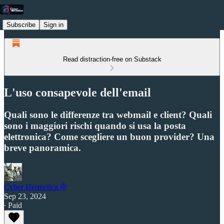
Subscribe
Sign in
Read distraction-free on Substack
L'uso consapevole dell'email
Quali sono le differenze tra webmail e client? Quali
sono i maggiori rischi quando si usa la posta
elettronica? Come scegliere un buon provider? Una
breve panoramica.
Cyber Hermetica 𐀏
Sep 23, 2024
∙ Paid