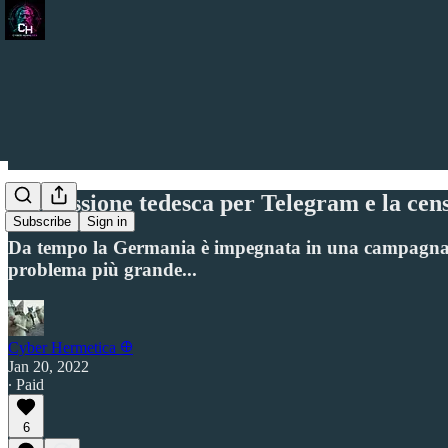
L'ossessione tedesca per Telegram e la cen
Subscribe
Sign in
Da tempo la Germania è impegnata in una campagna po
problema più grande...
Cyber Hermetica 𐀏
Jan 20, 2022
∙ Paid
6