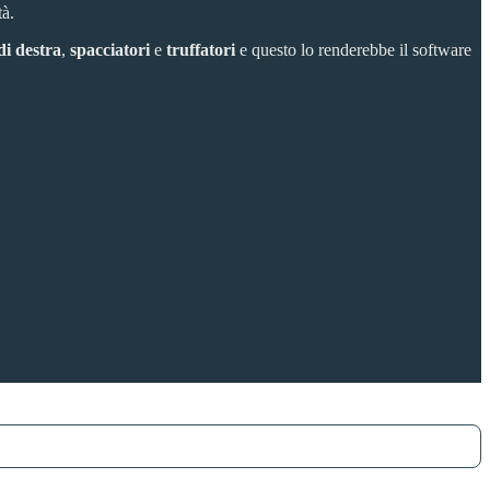
tà.
di destra
,
spacciatori
e
truffatori
e questo lo renderebbe il software