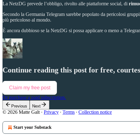
La NetzDG prevede l’obbligo, rivolto alle piattaforme social, di
rimuo
Secondo la Germania Telegram sarebbe popolato da pericolosi gruppi
più pericoloso al mondo.
È ancora dubbioso se la NetzDG si possa applicare o meno a Telegr
Continue reading this post for free, court
Claim my free post
Or purchase a paid subscription.
Previous
Next
© 2026 Matte Galt
·
Privacy
∙
Terms
∙
Collection notice
Start your Substack