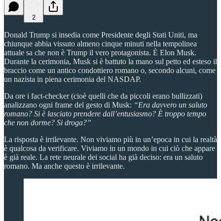
2
Donald Trump si insedia come Presidente degli Stati Uniti, ma
chiunque abbia vissuto almeno cinque minuti nella tempolinea
attuale sa che non è Trump il vero protagonista. È Elon Musk.
Durante la cerimonia, Musk si è battuto la mano sul petto ed esteso il
braccio come un antico condottiero romano o, secondo alcuni, come
un nazista in piena cerimonia del NASDAP.
Da ore i fact-checker (cioè quelli che da piccoli erano bullizzati)
analizzano ogni frame del gesto di Musk:
“Era davvero un saluto
romano? Si è lasciato prendere dall’entusiasmo? È troppo tempo
che non dorme? Si droga?”
La risposta è irrilevante. Non viviamo più in un’epoca in cui la realtà
è qualcosa da verificare. Viviamo in un mondo in cui ciò che appare
è già reale. La rete neurale dei social ha già deciso: era un saluto
romano. Ma anche questo è irrilevante.