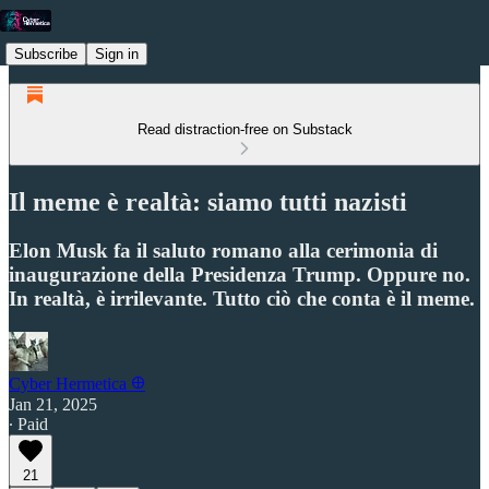
Subscribe
Sign in
Read distraction-free on Substack
Il meme è realtà: siamo tutti nazisti
Elon Musk fa il saluto romano alla cerimonia di
inaugurazione della Presidenza Trump. Oppure no.
In realtà, è irrilevante. Tutto ciò che conta è il meme.
Cyber Hermetica 𐀏
Jan 21, 2025
∙ Paid
21