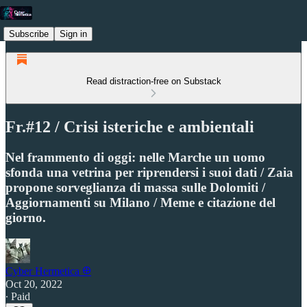
Subscribe
Sign in
Read distraction-free on Substack
Fr.#12 / Crisi isteriche e ambientali
Nel frammento di oggi: nelle Marche un uomo
sfonda una vetrina per riprendersi i suoi dati / Zaia
propone sorveglianza di massa sulle Dolomiti /
Aggiornamenti su Milano / Meme e citazione del
giorno.
Cyber Hermetica 𐀏
Oct 20, 2022
∙ Paid