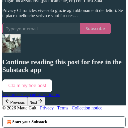
magari incazzandovi (pacificamente, eh) con Luca Zaia.
Privacy Chronicles vive solo grazie agli abbonamenti dei lettori. Se
ti piace quello che scrivo e vuoi far cres…
Subscribe
Continue reading this post for free in the
Substack app
Claim my free post
Or purchase a paid subscription.
Previous
Next
© 2026 Matte Galt
·
Privacy
∙
Terms
∙
Collection notice
Start your Substack