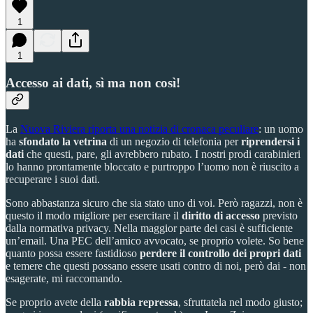
1
1
Accesso ai dati, sì ma non così!
La
Nuova Riviera riporta una notizia di cronaca peculiare
: un uomo
ha
sfondato la vetrina
di un negozio di telefonia per
riprendersi i
dati
che questi, pare, gli avrebbero rubato. I nostri prodi carabinieri
lo hanno prontamente bloccato e purtroppo l’uomo non è riuscito a
recuperare i suoi dati.
Sono abbastanza sicuro che sia stato uno di voi. Però ragazzi, non è
questo il modo migliore per esercitare il
diritto di accesso
previsto
dalla normativa privacy. Nella maggior parte dei casi è sufficiente
un’email. Una PEC dell’amico avvocato, se proprio volete. So bene
quanto possa essere fastidioso
perdere il controllo dei propri dati
e temere che questi possano essere usati contro di noi, però dai - non
esagerate, mi raccomando.
Se proprio avete della
rabbia repressa
, sfruttatela nel modo giusto;