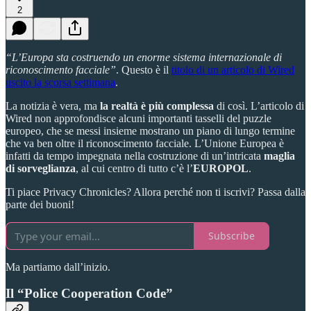
2
“L’Europa sta costruendo un enorme sistema internazionale di
riconoscimento facciale”
. Questo è il
titolo di un articolo di Wired
uscito la scorsa settimana
.
La notizia è vera, ma
la realtà è più complessa
di così. L’articolo di
Wired non approfondisce alcuni importanti tasselli del puzzle
europeo, che se messi insieme mostrano un piano di lungo termine
che va ben oltre il riconoscimento facciale. L’Unione Europea è
infatti da tempo impegnata nella costruzione di un’intricata
maglia
di sorveglianza
, al cui centro di tutto c’è l’
EUROPOL
.
Ti piace Privacy Chronicles? Allora perché non ti iscrivi? Passa dalla
parte dei buoni!
Subscribe
Ma partiamo dall’inizio.
Il “Police Cooperation Code”