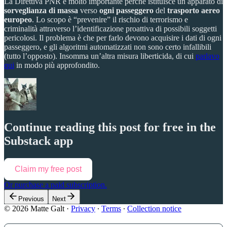
La Direttiva PNR è molto importante perché istituisce un apparato di
sorveglianza di massa
verso
ogni passeggero
del
trasporto aereo
europeo
. Lo scopo è “prevenire” il rischio di terrorismo e
criminalità attraverso l’identificazione proattiva di possibili soggetti
pericolosi. Il problema è che per farlo devono acquisire i dati di ogni
passeggero, e gli algoritmi automatizzati non sono certo infallibili
(tutto l’opposto). Insomma un’altra misura liberticida, di cui
parlavo
qui
in modo più approfondito.
Continue reading this post for free in the
Substack app
Claim my free post
Or purchase a paid subscription.
Previous
Next
© 2026 Matte Galt
·
Privacy
∙
Terms
∙
Collection notice