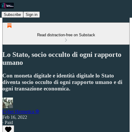
Subscribe
Sign in
Read distraction-free on Substack
Lo Stato, socio occulto di ogni rapporto
umano
Con moneta digitale e identità digitale lo Stato
diventa socio occulto di ogni rapporto umano e di
ogni transazione economica.
Cyber Hermetica 𐀏
Feb 16, 2022
∙ Paid