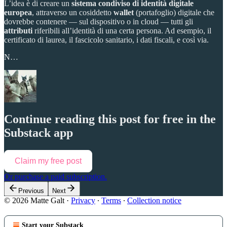
L’idea è di creare un
sistema condiviso di identità digitale
europea
, attraverso un cosiddetto
wallet
(portafoglio) digitale che
dovrebbe contenere — sul dispositivo o in cloud — tutti gli
attributi
riferibili all’identità di una certa persona. Ad esempio, il
certificato di laurea, il fascicolo sanitario, i dati fiscali, e così via.
N…
Continue reading this post for free in the
Substack app
Claim my free post
Or purchase a paid subscription.
Previous
Next
© 2026 Matte Galt
·
Privacy
∙
Terms
∙
Collection notice
Start your Substack