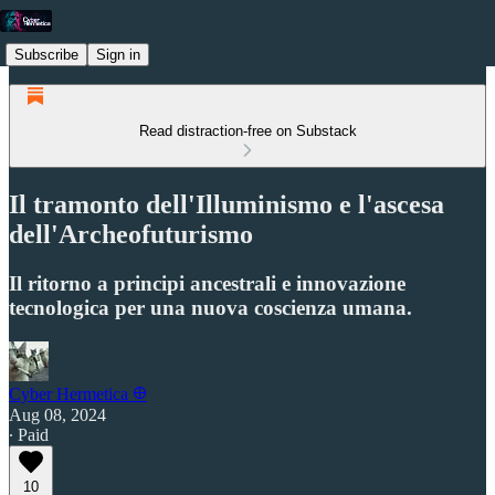
Subscribe
Sign in
Read distraction-free on Substack
Il tramonto dell'Illuminismo e l'ascesa
dell'Archeofuturismo
Il ritorno a principi ancestrali e innovazione
tecnologica per una nuova coscienza umana.
Cyber Hermetica 𐀏
Aug 08, 2024
∙ Paid
10