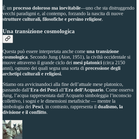
È un
processo doloroso ma inevitabile
—uno che sta distruggendo
vecchi paradigmi e, al contempo, forzando la nascita di nuove
strutture culturali, filosofiche e persino religiose
.
Una transizione cosmologica
Questa può essere interpretata anche come
una transizione
cosmologica
. Secondo Jung (
Aion
, 1951), la civiltà occidentale si
muove attraverso il grande ciclo dei
mesi platonici
(circa 2150
anni), ognuno dei quali segna una sorta di
precessione degli
archetipi culturali e religiosi
.
Stiamo ora avvicinandoci alla fine dell’attuale mese platonico,
passando dall’
Era dei Pesci
all’
Era dell’Acquario
. Come osserva
Jung, l’acqua rappresentata dall’Acquario simboleggia l’inconscio
collettivo, i sogni e le dimensioni metafisiche — mentre la
simbologia dei
Pesci
, in contrasto, rappresenta il
dualismo, la
divisione e il conflitto
.