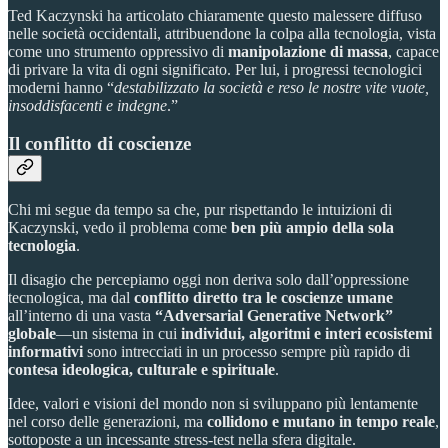
Ted Kaczynski ha articolato chiaramente questo malessere diffuso
nelle società occidentali, attribuendone la colpa alla tecnologia, vista
come uno strumento oppressivo di
manipolazione di massa
, capace
di privare la vita di ogni significato. Per lui, i progressi tecnologici
moderni hanno “
destabilizzato la società e reso le nostre vite vuote,
insoddisfacenti e indegne
.”
Il conflitto di coscienze
Chi mi segue da tempo sa che, pur rispettando le intuizioni di
Kaczynski, vedo il problema come
ben più ampio della sola
tecnologia
.
Il disagio che percepiamo oggi non deriva solo dall’oppressione
tecnologica, ma dal
conflitto diretto tra le coscienze umane
all’interno di una vasta
“Adversarial Generative Network”
globale
—un sistema in cui
individui, algoritmi e interi ecosistemi
informativi
sono intrecciati in un processo sempre più rapido di
contesa ideologica, culturale e spirituale
.
Idee, valori e visioni del mondo non si sviluppano più lentamente
nel corso delle generazioni, ma
collidono e mutano in tempo reale
,
sottoposte a un incessante stress-test nella sfera digitale.