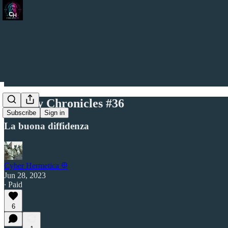
Weekly Chronicles #36
Subscribe
Sign in
La buona diffidenza
Cyber Hermetica 𐀏
Jun 28, 2023
∙ Paid
6